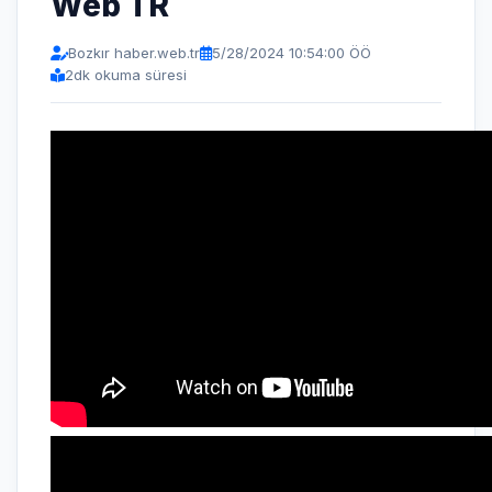
Web TR
Bozkır haber.web.tr
5/28/2024 10:54:00 ÖÖ
2
dk okuma süresi